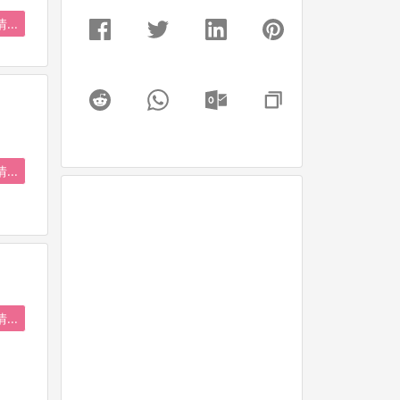
...
...
...