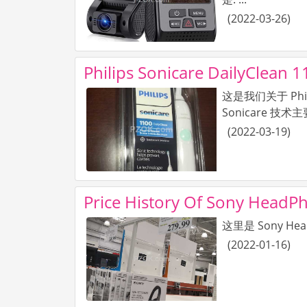
(
2022-03-26
)
Philips Sonicare DailyC
这是我们关于 Phil
Sonicare 技
(
2022-03-19
)
Price History Of Sony H
这里是 Sony Hea
(
2022-01-16
)