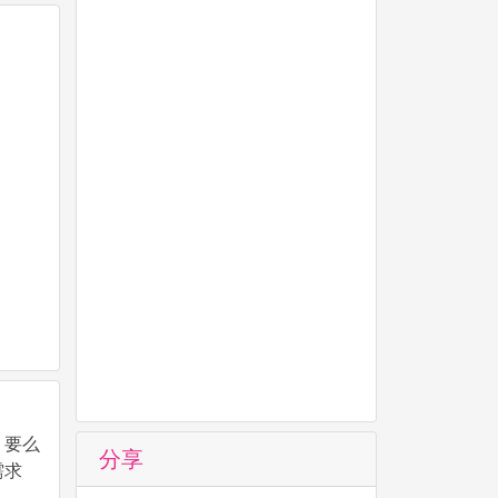
 要么
分享
需求