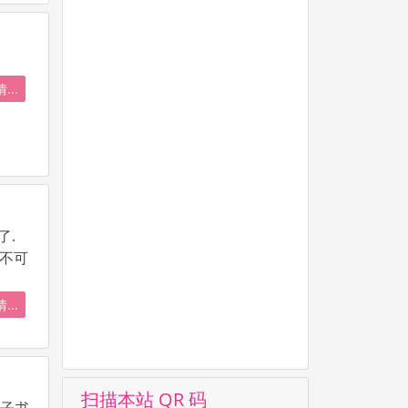
...
了.
们不可
...
扫描本站 QR 码