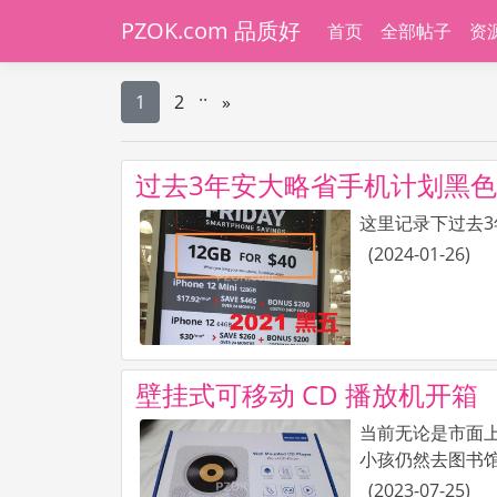
PZOK.com 品质好
首页
全部帖子
资
.
.
1
2
»
过去3年安大略省手机计划黑
这里记录下过去3
(
2024-01-26
)
壁挂式可移动 CD 播放机开箱
当前无论是市面上
小孩仍然去图书馆借 
(
2023-07-25
)